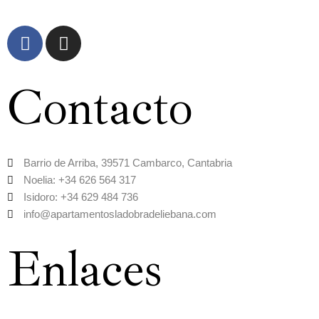
F
I
a
n
c
s
e
t
Contacto
b
a
o
g
o
r
k
a
Barrio de Arriba, 39571 Cambarco, Cantabria
m
Noelia: +34 626 564 317
Isidoro: +34 629 484 736
info@apartamentosladobradeliebana.com
Enlaces