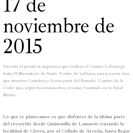
17 de
noviembre de
2015
Durante el puente te sugerimos que realices el Camino Lebaniego
hasta El Monasterio de Santo Toribio de Liébana, una preciosa ruta
que atraviesa Cantabria y forma parte del llamado 'Camino de la
Costa' que, según los manuscritos, era muy transitado en la Edad
Media.
Lo que te planteamos es que disfrutes de la
última parte
del recorrido desde Quintanilla de Lamasón
cruzando la
localidad de
Cicer
a, por el
Collado de Arceón
, hasta llegar